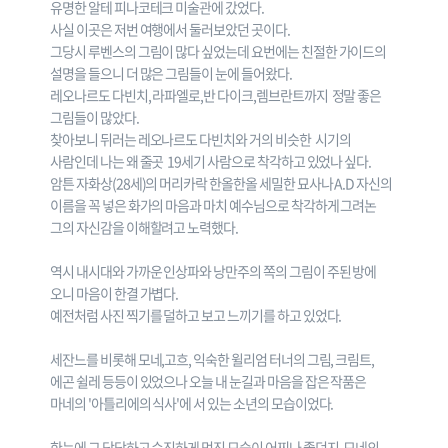
유명한 알테 피나코테크 미술관에 갔었다.
사실 이곳은 저번 여행에서 둘러보았던 곳이다.
그당시 루벤스의 그림이 많다 싶었는데 요번에는 친절한 가이드의
설명을 들으니 더 많은 그림들이 눈에 들어왔다.
레오나르도 다빈치, 라파엘로,반 다이크,렘브란트까지 정말 좋은
그림들이 많았다.
찾아보니 뒤러는 레오나르도 다빈치와 거의 비슷한 시기의
사람인데 나는 왜 줄곳 19세기 사람으로 착각하고 있었나 싶다.
암튼 자화상(28세)의 머리카락 한올한올 세밀한 묘사나 A.D 자신의
이름을 꼭 넣은 화가의 마음과 마치 예수님으로 착각하게 그려논
그의 자신감을 이해할려고 노력했다.
역시 내시대와 가까운 인상파와 낭만주의 쪽의 그림이 주된 방에
오니 마음이 한결 가볍다.
예전처럼 사진 찍기를 덜하고 보고 느끼기를 하고 있었다.
세잔느를 비롯해 모네,고흐, 익숙한 윌리엄 터너의 그림, 크림트,
에곤 쉴레 등등이 있었으나 오늘 내 눈길과 마음을 잡은 작품은
마네의 '아틀리에의 식사'에 서 있는 소년의 모습이었다.
한눈에 그 당당하고 순진하게 멋진 모습이 어찌나 좋던지, 모네의