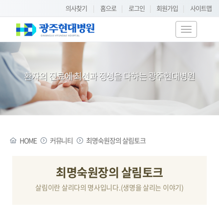
의사찾기
|
홈으로
|
로그인
|
회원가입
|
사이트맵
T
o
g
g
환자의 진료에 최선과 정성을 다하는 광주현대병원
l
e
n
a
v
i
HOME
커뮤니티
최명숙원장의 살림토크
g
a
t
최명숙원장의 살림토크
i
살림이란 살리다의 명사입니다.(생명을 살리는 이야기)
o
n