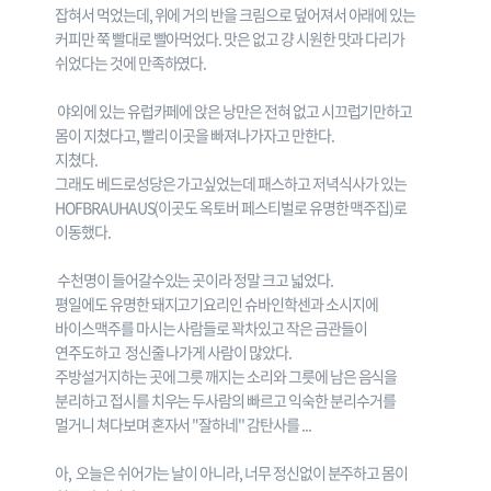
잡혀서 먹었는데, 위에 거의 반을 크림으로 덮어져서 아래에 있는
커피만 쭉 빨대로 빨아먹었다. 맛은 없고 걍 시원한 맛과 다리가
쉬었다는 것에 만족하였다.
야외에 있는 유럽카페에 앉은 낭만은 전혀 없고 시끄럽기만하고
몸이 지쳤다고, 빨리 이곳을 빠져나가자고 만한다.
지쳤다.
그래도 베드로성당은 가고싶었는데 패스하고 저녁식사가 있는
HOFBRAUHAUS(이곳도 옥토버 페스티벌로 유명한 맥주집)로
이동했다.
수천명이 들어갈수있는 곳이라 정말 크고 넓었다.
평일에도 유명한 돼지고기요리인 슈바인학센과 소시지에
바이스맥주를 마시는 사람들로 꽉차있고 작은 금관들이
연주도하고 정신줄 나가게 사람이 많았다.
주방설거지하는 곳에 그릇 깨지는 소리와 그릇에 남은 음식을
분리하고 접시를 치우는 두사람의 빠르고 익숙한 분리수거를
멀거니 쳐다보며 혼자서 "잘하네'' 감탄사를 ...
아, 오늘은 쉬어가는 날이 아니라, 너무 정신없이 분주하고 몸이