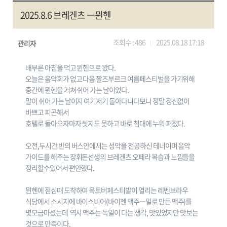
2025.8.6 브레겐츠 ㅡ뮌헨
조회수 :
486
2025.08.18 17:18
관리자
배부른 아침을 먹고 뮌헨으로 왔다.
오늘은 음악회가 없고 다음 짤즈부르크 여름페스티벌을 가기위해
중간에 뮌헨을 거쳐 쉬어 가는 날이었다.
말이 쉬어 가는 날이지 여기저기 돌아다니다보니 정말 정신없이
바쁘고 피곤해서
호텔로 돌아오자마자 씻지도 못하고 바로 침대에 누워 퍼졌다.
오전,두시간 반의 버스안에서는 성악을 전공하신 테너이며 음악
가이드를 해주는 장휘돈선생의 브레겐츠 오페라 복습과 느낌들을
정리할수있어서 편안했다.
뮌헨에 점심때 도착하여 옥토버페스티발이 열리는 레벤브라우
식당에서 소시지에 바이스비어(바이젠 맥주ㅡ밀로 만든 맥주)를
몇모금마셨는데 역시 맥주는 독일이 다는 생각, 맛있었지만 맛보는
것으로 만족이다.