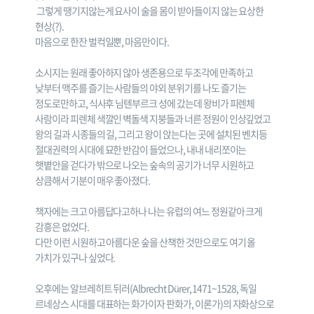
그렇게 땡기지않는게 요사이 술을 몸이 받아들이지 않는 요상한
현상(?).
마음으로 한잔 벌컥일뿐, 마음만이다.
소시지는 원래 좋아하지 않아 생존용으로 두조각에 만족하고
낮부터 맥주를 즐기는 사람들의 야외 분위기를 나도 즐기는
정도로만하고, 식사후 님텐부르크 성에 갔는데 왕비가 피렌체
사람이라 피렌체 색깔인 벽돌색 지붕들과 너른 정원이 인상깊었고
왕의 길과 시종들의 길, 그리고 왕이 앉는다는 곳에 설치된 벤치등
절대권력의 시대에 묘한 반감이 들었으나, 내내 내리쪼이는
햇볕안을 걷다가 밖으로 나오는 숲속의 공기가 너무 시원하고
상큼해서 기분이 매우 좋아졌다.
책자에는 크고 아름답다고하나 나는 유럽의 여느 정원같아 크게
감흥은 없었다.
다만 이런 시원하고 아름다운 숲을 산책한 것만으로도 여기 올
가치가 있구나 싶었다.
오후에는 알브레히트 뒤러(Albrecht Dürer, 1471~1528, 독일
르네상스 시대를 대표하는 화가이자 판화가, 이론가)의 자화상으로