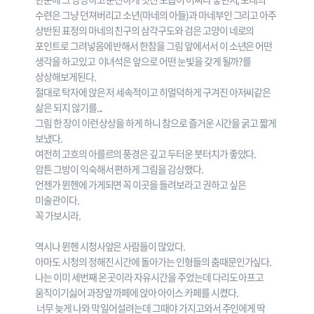
수련은 그냥 던져버리고 소년(마네의 아들)과 마네부인 그리고 아주
상반된 표정의 마네의 친구의 삼각구도와 검은 고양이 네로의
포인트로 그려넣음에 반해서 한참을 그림 앞에서서 이 소년은 어떤
생각을 하고있고 이녀석은 앞으로 어떤 눈빛을 갖게 될까?를
상상해보게된다.
절대로 탁자에 앉은 저 세속적이고 히멀덕하게 구겨진 아저씨같은
삶은 되지 않기를...
그림 한 장이 이런 상상을 하게 하니 참으로 즐거운 시간을 굵고 짧게
보냈다.
여전히 고흐의 아를르의 풍경은 깊고 두터운 붓터치가 좋았다.
암튼 그방이 익숙해서 편하게 그림을 감상했다.
언젠가 뮌헨에 가게되면 꼭 이곳을 들려보라고 권하고 싶은
미술관이다.
꼭 가보시라.
역시나 뮌헨 시청사앞은 사람들이 많았다.
아마도 시청의 정해진 시간에 돌아가는 인형들의 춤때문인가싶다.
나는 이미 세번째 온 곳이라 자유시간을 주었는데 다리도 아프고
움직이기싫어 과장앞 까페에 앉아 아이스 카페를 시켰다.
너무 늦게 나와 막 일어설려는데 그때야 가지고와서 주인에게 딱