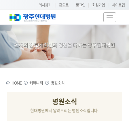
의사찾기
|
홈으로
|
로그인
|
회원가입
|
사이트맵
T
o
g
g
환자의 진료에 최선과 정성을 다하는 광주현대병원
l
e
n
a
v
i
HOME
커뮤니티
병원소식
g
a
t
병원소식
i
현대병원에서 알려드리는 병원소식입니다.
o
n