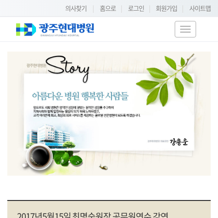
의사찾기
|
홈으로
|
로그인
|
회원가입
|
사이트맵
T
o
g
g
l
e
n
a
v
i
g
a
t
i
o
n
2017년5월15일 최명숙원장 공무원연수 강연