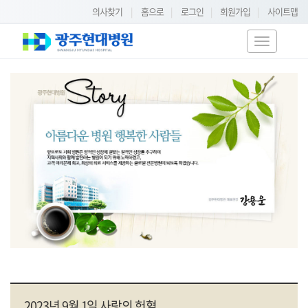
의사찾기
|
홈으로
|
로그인
|
회원가입
|
사이트맵
T
o
g
g
l
e
n
a
v
i
g
a
t
i
o
n
2023년 9월 1일 사랑의 헌혈