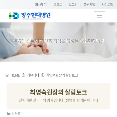
의사찾기
|
홈으로
|
로그인
|
회원가입
|
사이트맵
T
o
g
g
환자의 진료에 최선과 정성을 다하는 광주현대병원
l
e
n
a
v
i
HOME
커뮤니티
최명숙원장의 살림토크
g
a
t
최명숙원장의 살림토크
i
살림이란 살리다의 명사입니다.(생명을 살리는 이야기)
o
n
Total : 247건