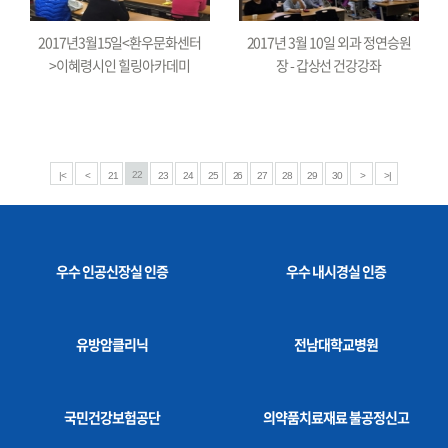
2017년3월15일<환우문화센터
2017년 3월 10일 외과 정연승원
>이혜령시인 힐링아카데미
장 - 갑상선 건강강좌
22
|<
<
21
23
24
25
26
27
28
29
30
>
>|
우수 인공신장실 인증
우수 내시경실 인증
유방암클리닉
전남대학교병원
국민건강보험공단
의약품치료재료 불공정신고