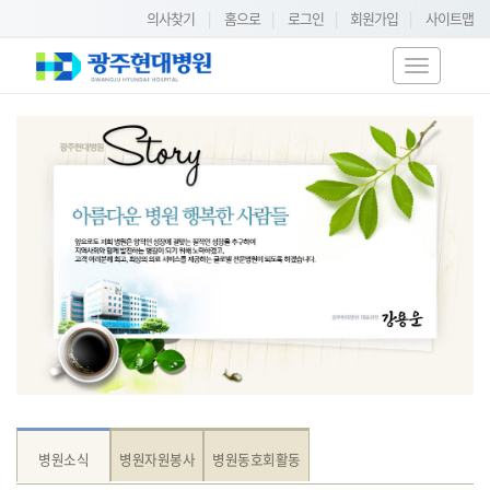
의사찾기
|
홈으로
|
로그인
|
회원가입
|
사이트맵
T
o
g
g
l
e
n
a
v
i
g
a
t
i
o
n
병원소식
병원자원봉사
병원동호회활동