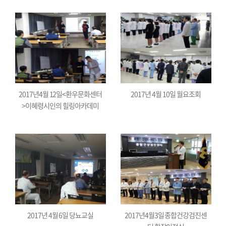
2017년4월 12일<환우문화센터
2017년 4월 10일 월요조회
>이혜령시인의 힐링아카데미
2017년 4월 6일 당뇨교실
2017년4월3일 종합건강검진센