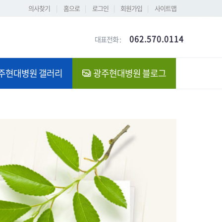
의사찾기
|
홈으로
|
로그인
|
회원가입
|
사이트맵
062.570.0114
대표전화 :
주현대병원 갤러리
광주현대병원 블로그