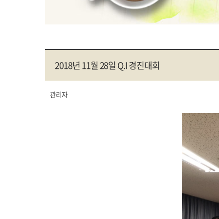
2018년 11월 28일 Q.I 경진대회
관리자