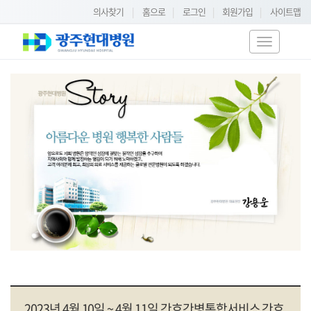
의사찾기
|
홈으로
|
로그인
|
회원가입
|
사이트맵
T
o
g
g
l
e
n
a
v
i
g
a
t
i
o
n
2023년 4월 10일 ~ 4월 11일 간호간병통합서비스 간호